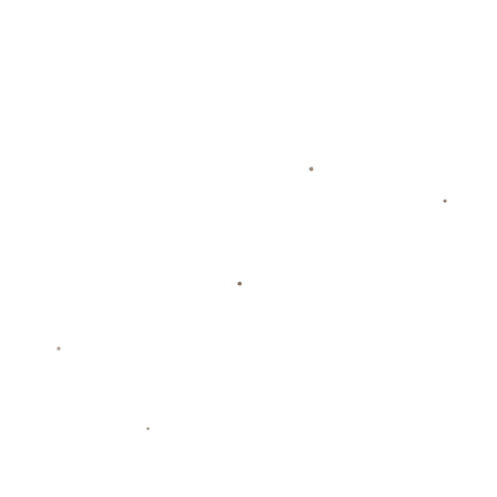
足球新闻AI写作助手
vip客户
运动技术评估体系
新闻中心
关注我们的最新新闻