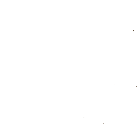
赛事票务管理
赛事转播权销售
赛事赞助管理
体育活动策划